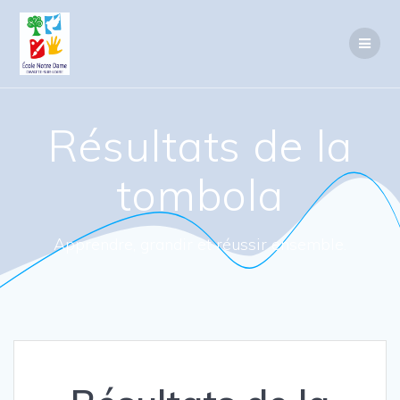
Passer
au
contenu
Résultats de la
tombola
Apprendre, grandir et réussir ensemble.