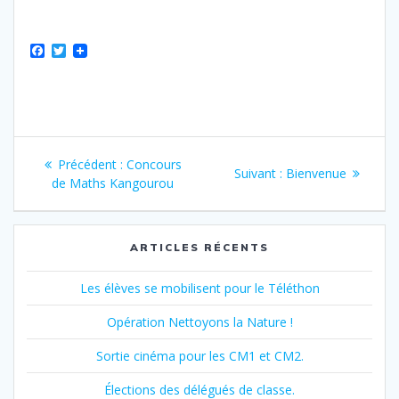
F
T
a
w
c
i
e
t
b
t
o
e
o
r
Navigation
k
Article
Précédent :
Concours
Article
Suivant :
Bienvenue
de
précédent
de Maths Kangourou
suivant
:
:
l’article
ARTICLES RÉCENTS
Les élèves se mobilisent pour le Téléthon
Opération Nettoyons la Nature !
Sortie cinéma pour les CM1 et CM2.
Élections des délégués de classe.