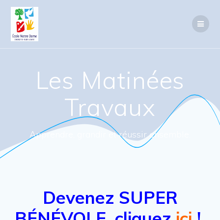
Passer
au
contenu
Les Matinées
Travaux
Apprendre, grandir et réussir ensemble.
Devenez SUPER
BÉNÉVOLE, cliquez
ici
!