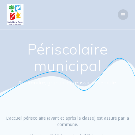
Passer
au
contenu
Périscolaire
municipal
Apprendre, grandir et réussir ensemble.
L’accueil périscolaire (avant et après la classe) est assuré par la
commune.