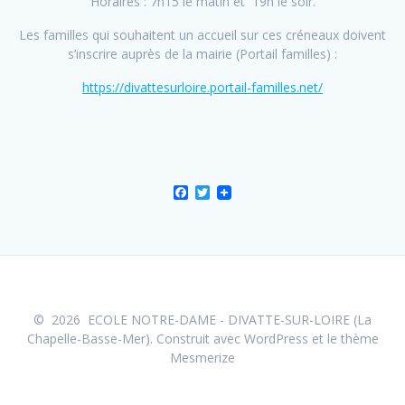
Horaires : 7h15 le matin et 19h le soir.
Les familles qui souhaitent un accueil sur ces créneaux doivent
s’inscrire auprès de la mairie (Portail familles) :
https://divattesurloire.portail-familles.net/
F
T
a
w
c
i
e
t
b
t
o
e
o
r
k
© 2026 ECOLE NOTRE-DAME - DIVATTE-SUR-LOIRE (La
Chapelle-Basse-Mer). Construit avec WordPress et le
thème
Mesmerize