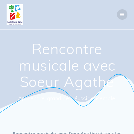
Passer
au
contenu
Rencontre
musicale avec
Soeur Agathe
Apprendre, grandir et réussir ensemble.
Rencontre musicale avec Sœur Agathe
et tous les