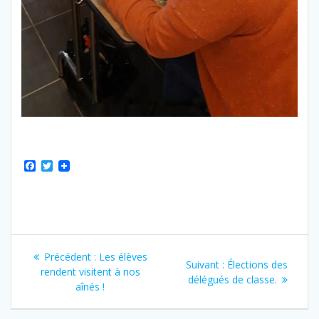
F
T
a
w
c
i
e
t
b
t
o
e
o
r
Navigation
k
Article
Précédent :
Les élèves
Article
Suivant :
Élections des
de
précédent
rendent visitent à nos
suivant
délégués de classe.
:
aînés !
:
l’article