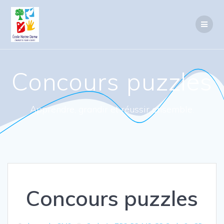
Passer
au
contenu
Concours puzzles
Apprendre, grandir et réussir ensemble.
Concours puzzles