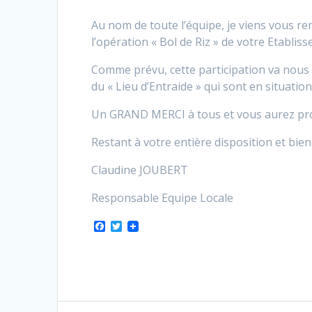
Au nom de toute l’équipe, je viens vous re
l’opération « Bol de Riz » de votre Etablis
Comme prévu, cette participation va nous 
du « Lieu d’Entraide » qui sont en situation
Un GRAND MERCI à tous et vous aurez prob
Restant à votre entière disposition et bie
Claudine JOUBERT
Responsable Equipe Locale
F
T
a
w
c
i
e
t
b
t
o
e
o
r
k