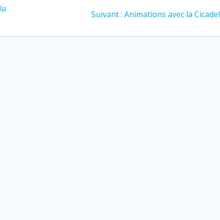
du
Article
Suivant :
Animations avec la Cicadel
suivant
: