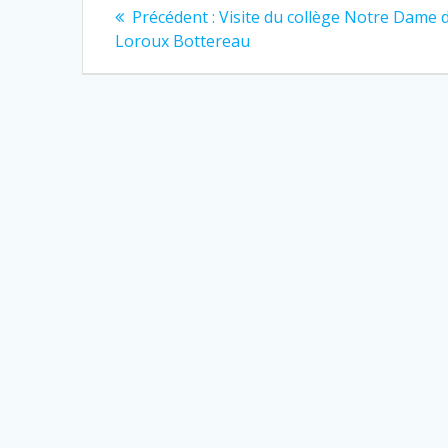
Navigation
Article
Précédent :
Visite du collège Notre Dame 
précédent
de
Loroux Bottereau
:
l’article