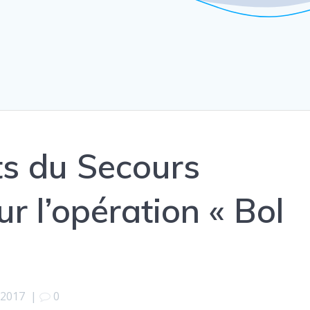
s du Secours
r l’opération « Bol
 2017
|
0