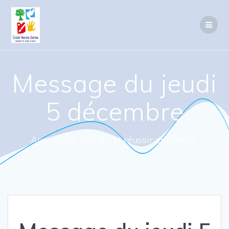
Passer
au
contenu
Message du jeudi
5 décembre
Apprendre, grandir et réussir ensemble.