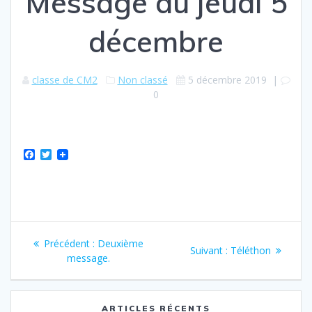
Message du jeudi 5
décembre
classe de CM2
Non classé
5 décembre 2019
|
0
F
T
a
w
c
i
e
t
b
t
o
e
o
r
Navigation
k
Article
Précédent :
Deuxième
Article
Suivant :
Téléthon
de
précédent
message.
suivant
:
:
l’article
ARTICLES RÉCENTS