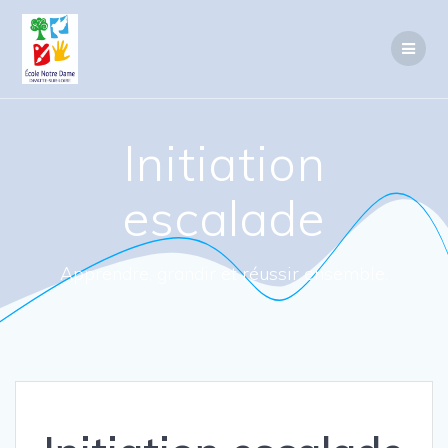
Passer
au
contenu
Initiation
escalade
Apprendre, grandir et réussir ensemble.