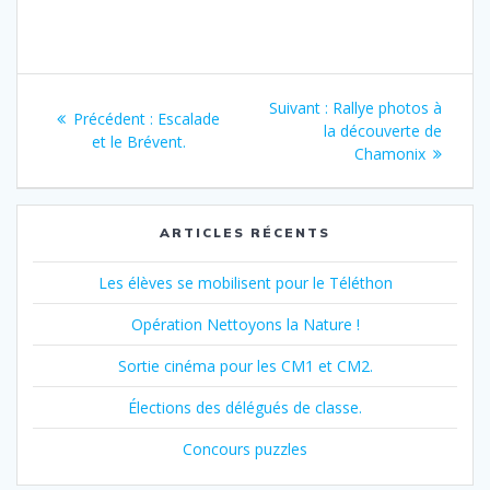
c
i
e
t
b
t
o
e
o
r
Navigation
k
Article
Suivant :
Rallye photos à
Article
Précédent :
Escalade
de
suivant
la découverte de
précédent
et le Brévent.
:
Chamonix
:
l’article
ARTICLES RÉCENTS
Les élèves se mobilisent pour le Téléthon
Opération Nettoyons la Nature !
Sortie cinéma pour les CM1 et CM2.
Élections des délégués de classe.
Concours puzzles