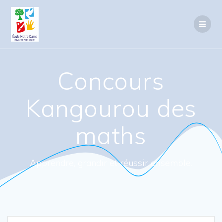
Passer
au
contenu
Concours
Kangourou des
maths
Apprendre, grandir et réussir ensemble.