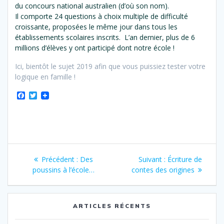
du concours national australien (d’où son nom).
Il comporte 24 questions à choix multiple de difficulté
croissante, proposées le même jour dans tous les
établissements scolaires inscrits. L’an dernier, plus de 6
millions d’élèves y ont participé dont notre école !
Ici, bientôt le sujet 2019 afin que vous puissiez tester votre
logique en famille !
F
T
a
w
c
i
e
t
b
t
o
e
o
r
Navigation
k
Article
Article
Précédent :
Des
Suivant :
Écriture de
de
précédent
suivant
poussins à l’école…
contes des origines
:
:
l’article
ARTICLES RÉCENTS