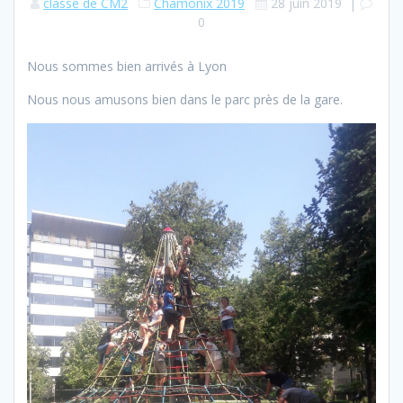
classe de CM2
Chamonix 2019
28 juin 2019
|
0
Nous sommes bien arrivés à Lyon
Nous nous amusons bien dans le parc près de la gare.