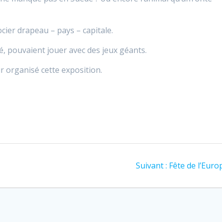
ssocier drapeau – pays – capitale.
vé, pouvaient jouer avec des jeux géants.
ir organisé cette exposition.
e
Article
Suivant :
Fête de l’Euro
suivant
: