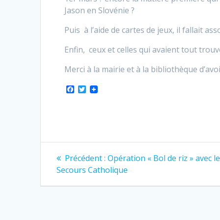
Jason en Slovénie ?
Puis à l’aide de cartes de jeux, il fallait a
Enfin, ceux et celles qui avaient tout trou
Merci à la mairie et à la bibliothèque d’avo
F
T
a
w
c
i
e
t
b
t
o
e
o
r
k
Navigation
Article
Précédent :
Opération « Bol de riz » avec l
précédent
de
Secours Catholique
:
l’article