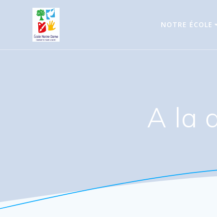
Passer
au
NOTRE ÉCOLE
contenu
A la 