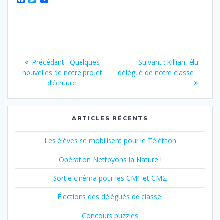
a
w
c
i
e
t
b
t
o
e
o
r
Navigation
k
Article
Article
Précédent :
Quelques
Suivant :
Killian, élu
de
précédent
suivant
nouvelles de notre projet
délégué de notre classe.
:
:
d’écriture.
l’article
ARTICLES RÉCENTS
Les élèves se mobilisent pour le Téléthon
Opération Nettoyons la Nature !
Sortie cinéma pour les CM1 et CM2.
Élections des délégués de classe.
Concours puzzles