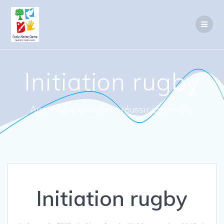
Passer
au
contenu
Initiation rugby
Apprendre, grandir et réussir ensemble.
Initiation rugby