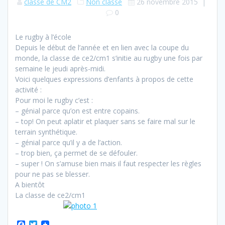
classe de CM2
Non classé
26 novembre 2015
|
0
Le rugby à l’école
Depuis le début de l’année et en lien avec la coupe du
monde, la classe de ce2/cm1 s’initie au rugby une fois par
semaine le jeudi après-midi.
Voici quelques expressions d’enfants à propos de cette
activité :
Pour moi le rugby c’est :
– génial parce qu’on est entre copains.
– top! On peut aplatir et plaquer sans se faire mal sur le
terrain synthétique.
– génial parce qu’il y a de l’action.
– trop bien, ça permet de se défouler.
– super ! On s’amuse bien mais il faut respecter les règles
pour ne pas se blesser.
A bientôt
La classe de ce2/cm1
F
T